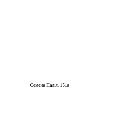
Семена Палія, 151а