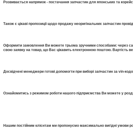
Розвивається напрямок - постачання запчастин для японських та корейсь
Також є цікаві пропозиції щодо продажу неоригінальних запчастин прові
Оформити замовлення Ви можете трьома зручними способами: через сайт
свою заявку на товар, що Вас цікавить електронною поштою. Вартість в
Досвідчені менеджери готові допомогти при виборі запчастин за vin-код
Ознайомитись з режимом роботи нашого підприємства Ви можете у розді
Нашим постійним клієнтам ми пропонуємо максимально вигідні умови роб