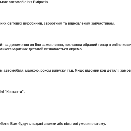
ких автомобілів з Еміратів.
дних світових виробників, зворотним та відновленим запчастинам.
 за допомогою on-line замовлення, поклавши обраний товар в online коши
еликогабаритних деталей визначається окремо.
ом автомобіля, маркою, роком випуску і т.д. Якщо відомий код деталі, за
лі "Контакти".
оти. Вам будуть надані знижки або пільгові умови платежу.