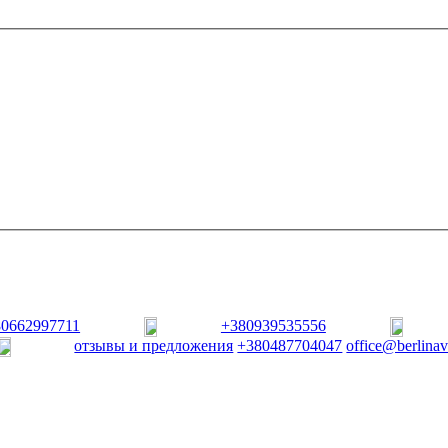
80662997711
+380939535556
отзывы и предложения
+380487704047
office@berlina