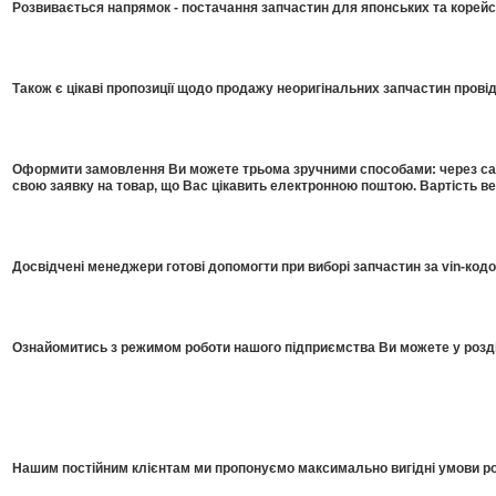
Розвивається напрямок - постачання запчастин для японських та корейсь
Також є цікаві пропозиції щодо продажу неоригінальних запчастин прові
Оформити замовлення Ви можете трьома зручними способами: через сайт
свою заявку на товар, що Вас цікавить електронною поштою. Вартість в
Досвідчені менеджери готові допомогти при виборі запчастин за vin-код
Ознайомитись з режимом роботи нашого підприємства Ви можете у розді
Нашим постійним клієнтам ми пропонуємо максимально вигідні умови роб