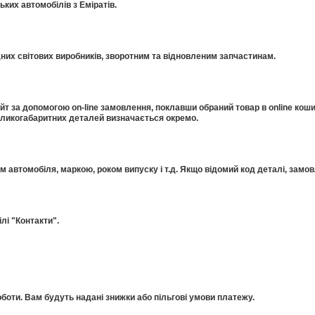
ких автомобілів з Еміратів.
дних світових виробників, зворотним та відновленим запчастинам.
 за допомогою on-line замовлення, поклавши обраний товар в online коши
еликогабаритних деталей визначається окремо.
ом автомобіля, маркою, роком випуску і т.д. Якщо відомий код деталі, за
лі "Контакти".
оти. Вам будуть надані знижки або пільгові умови платежу.