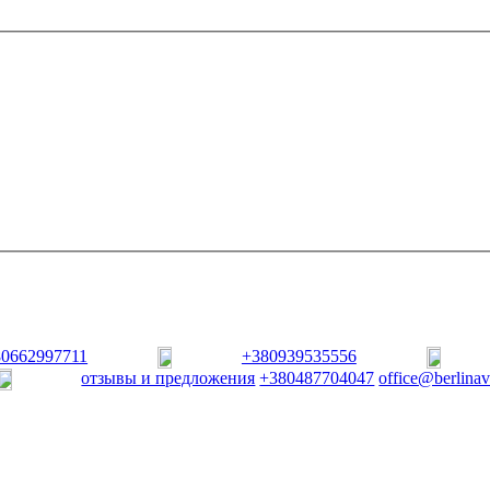
80662997711
+380939535556
отзывы и предложения
+380487704047
office@berlina