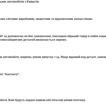
ких автомобілів з Еміратів.
дних світових виробників, зворотним та відновленим запчастинам.
 за допомогою on-line замовлення, поклавши обраний товар в online коши
еликогабаритних деталей визначається окремо.
ом автомобіля, маркою, роком випуску і т.д. Якщо відомий код деталі, за
лі "Контакти".
оти. Вам будуть надані знижки або пільгові умови платежу.