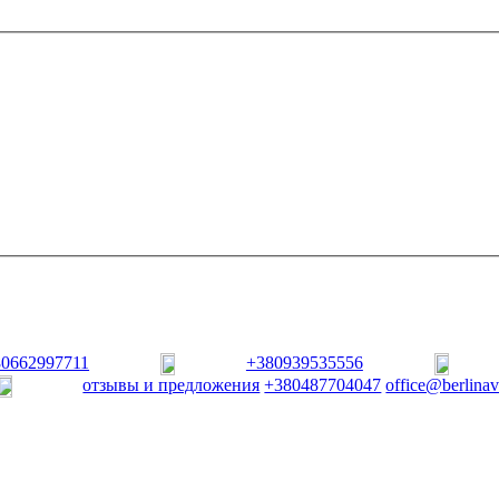
80662997711
+380939535556
отзывы и предложения
+380487704047
office@berlina