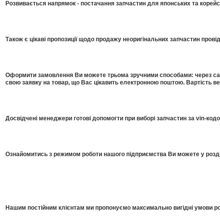
Розвивається напрямок - постачання запчастин для японських та корейсь
Також є цікаві пропозиції щодо продажу неоригінальних запчастин прові
Оформити замовлення Ви можете трьома зручними способами: через сайт
свою заявку на товар, що Вас цікавить електронною поштою. Вартість в
Досвідчені менеджери готові допомогти при виборі запчастин за vin-код
Ознайомитись з режимом роботи нашого підприємства Ви можете у розді
Нашим постійним клієнтам ми пропонуємо максимально вигідні умови роб