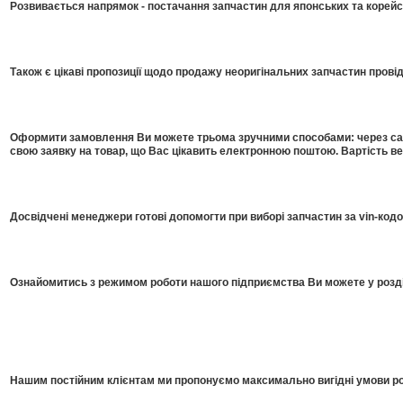
Розвивається напрямок - постачання запчастин для японських та корейсь
Також є цікаві пропозиції щодо продажу неоригінальних запчастин прові
Оформити замовлення Ви можете трьома зручними способами: через сайт
свою заявку на товар, що Вас цікавить електронною поштою. Вартість в
Досвідчені менеджери готові допомогти при виборі запчастин за vin-код
Ознайомитись з режимом роботи нашого підприємства Ви можете у розді
Нашим постійним клієнтам ми пропонуємо максимально вигідні умови роб