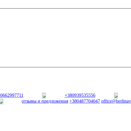
80662997711
+380939535556
отзывы и предложения
+380487704047
office@berlina