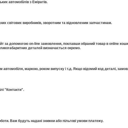
ких автомобілів з Еміратів.
дних світових виробників, зворотним та відновленим запчастинам.
 за допомогою on-line замовлення, поклавши обраний товар в online коши
еликогабаритних деталей визначається окремо.
ом автомобіля, маркою, роком випуску і т.д. Якщо відомий код деталі, за
лі "Контакти".
оти. Вам будуть надані знижки або пільгові умови платежу.