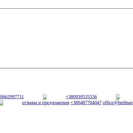
80662997711
+380939535556
отзывы и предложения
+380487704047
office@berlina