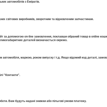
ких автомобілів з Еміратів.
дних світових виробників, зворотним та відновленим запчастинам.
 за допомогою on-line замовлення, поклавши обраний товар в online коши
еликогабаритних деталей визначається окремо.
ом автомобіля, маркою, роком випуску і т.д. Якщо відомий код деталі, за
лі "Контакти".
оти. Вам будуть надані знижки або пільгові умови платежу.