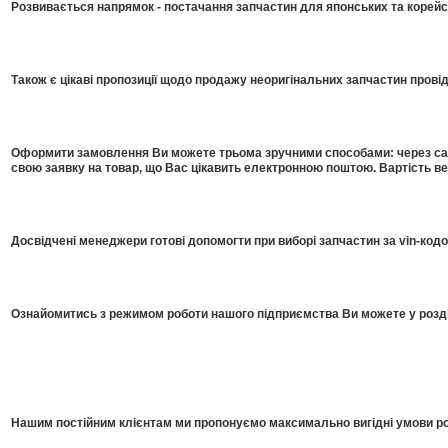
Розвивається напрямок - постачання запчастин для японських та корейсь
Також є цікаві пропозиції щодо продажу неоригінальних запчастин прові
Оформити замовлення Ви можете трьома зручними способами: через сайт
свою заявку на товар, що Вас цікавить електронною поштою. Вартість в
Досвідчені менеджери готові допомогти при виборі запчастин за vin-код
Ознайомитись з режимом роботи нашого підприємства Ви можете у розді
Нашим постійним клієнтам ми пропонуємо максимально вигідні умови роб