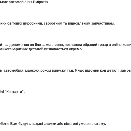
ких автомобілів з Еміратів.
дних світових виробників, зворотним та відновленим запчастинам.
 за допомогою on-line замовлення, поклавши обраний товар в online коши
еликогабаритних деталей визначається окремо.
ом автомобіля, маркою, роком випуску і т.д. Якщо відомий код деталі, за
лі "Контакти".
оти. Вам будуть надані знижки або пільгові умови платежу.