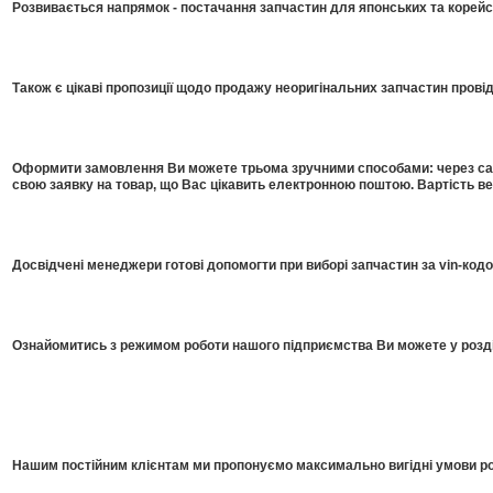
Розвивається напрямок - постачання запчастин для японських та корейсь
Також є цікаві пропозиції щодо продажу неоригінальних запчастин прові
Оформити замовлення Ви можете трьома зручними способами: через сайт
свою заявку на товар, що Вас цікавить електронною поштою. Вартість в
Досвідчені менеджери готові допомогти при виборі запчастин за vin-код
Ознайомитись з режимом роботи нашого підприємства Ви можете у розді
Нашим постійним клієнтам ми пропонуємо максимально вигідні умови роб