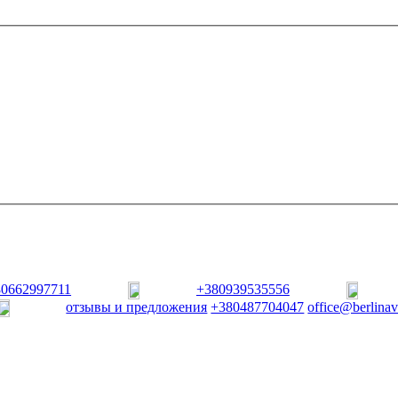
80662997711
+380939535556
отзывы и предложения
+380487704047
office@berlina