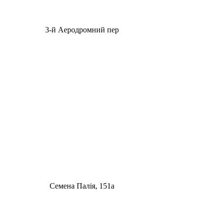
3-й Аеродромний пер
Семена Палія, 151а