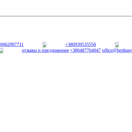
80662997711
+380939535556
отзывы и предложения
+380487704047
office@berlina