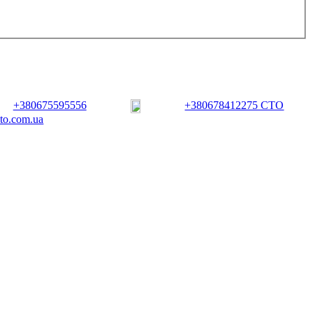
+380675595556
+380678412275 СТО
vto.com.ua