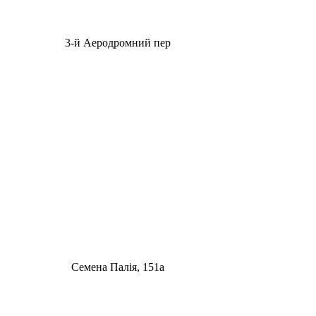
3-й Аеродромний пер
Семена Палія, 151а