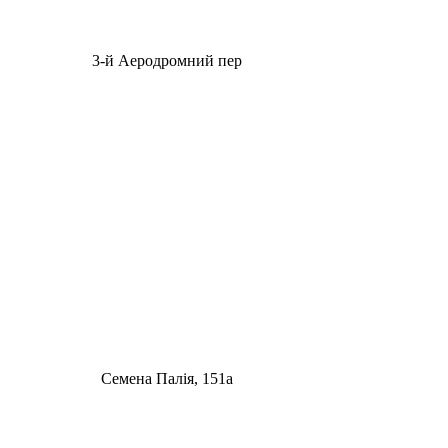
3-й Аеродромний пер
Семена Палія, 151а