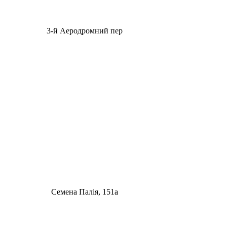
3-й Аеродромний пер
Семена Палія, 151а