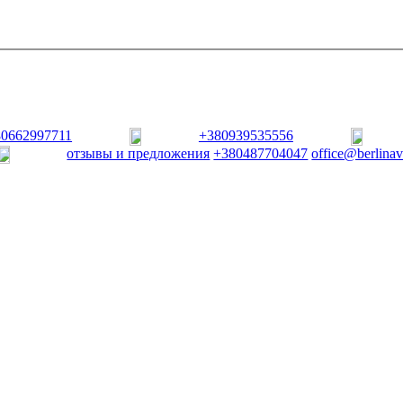
80662997711
+380939535556
отзывы и предложения
+380487704047
office@berlina