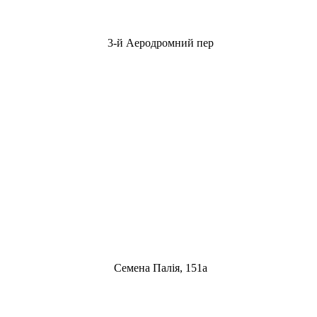
3-й Аеродромний пер
Семена Палія, 151а