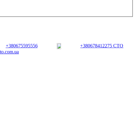
+380675595556
+380678412275 СТО
vto.com.ua