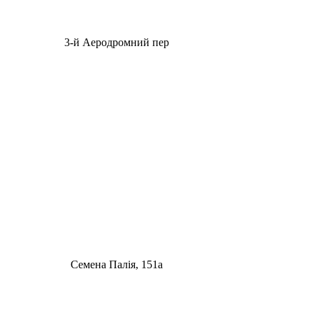
3-й Аеродромний пер
Семена Палія, 151а