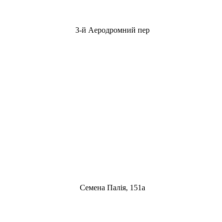
3-й Аеродромний пер
Семена Палія, 151а