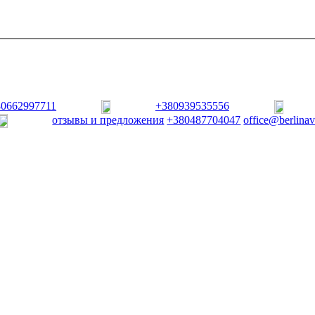
80662997711
+380939535556
отзывы и предложения
+380487704047
office@berlina