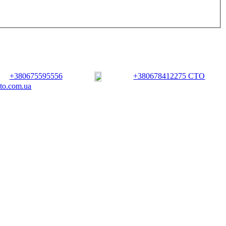
+380675595556
+380678412275 СТО
vto.com.ua