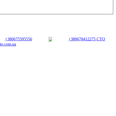
+380675595556
+380678412275 СТО
vto.com.ua