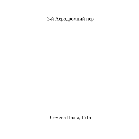
3-й Аеродромний пер
Семена Палія, 151а