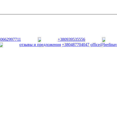
80662997711
+380939535556
отзывы и предложения
+380487704047
office@berlina