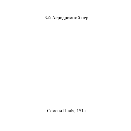
3-й Аеродромний пер
Семена Палія, 151а