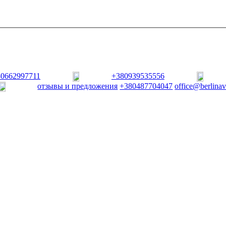
80662997711
+380939535556
отзывы и предложения
+380487704047
office@berlina