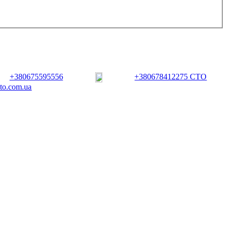
+380675595556
+380678412275 СТО
vto.com.ua