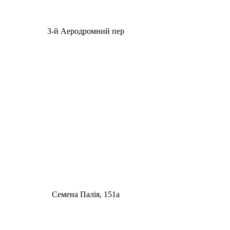
3-й Аеродромний пер
Семена Палія, 151а