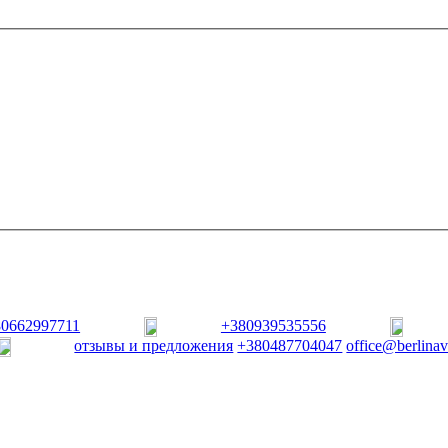
80662997711
+380939535556
отзывы и предложения
+380487704047
office@berlina