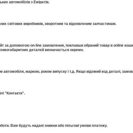
ких автомобілів з Еміратів.
дних світових виробників, зворотним та відновленим запчастинам.
 за допомогою on-line замовлення, поклавши обраний товар в online коши
еликогабаритних деталей визначається окремо.
ом автомобіля, маркою, роком випуску і т.д. Якщо відомий код деталі, за
лі "Контакти".
оти. Вам будуть надані знижки або пільгові умови платежу.