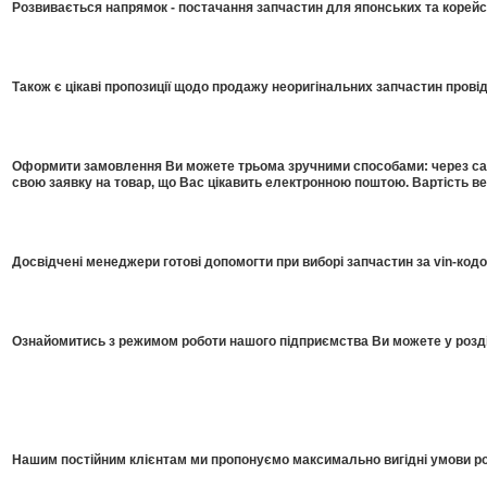
Розвивається напрямок - постачання запчастин для японських та корейсь
Також є цікаві пропозиції щодо продажу неоригінальних запчастин прові
Оформити замовлення Ви можете трьома зручними способами: через сайт
свою заявку на товар, що Вас цікавить електронною поштою. Вартість в
Досвідчені менеджери готові допомогти при виборі запчастин за vin-код
Ознайомитись з режимом роботи нашого підприємства Ви можете у розді
Нашим постійним клієнтам ми пропонуємо максимально вигідні умови роб