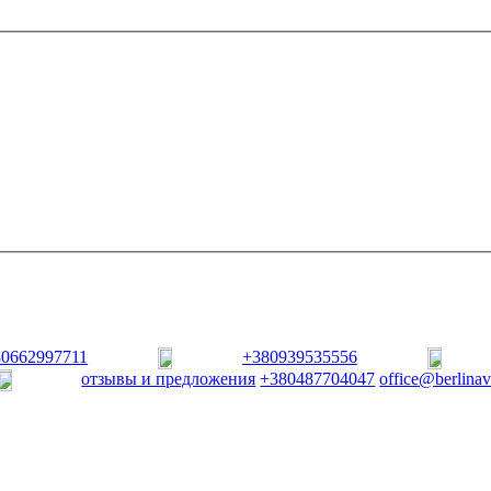
80662997711
+380939535556
отзывы и предложения
+380487704047
office@berlina