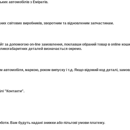
ких автомобілів з Еміратів.
дних світових виробників, зворотним та відновленим запчастинам.
 за допомогою on-line замовлення, поклавши обраний товар в online коши
еликогабаритних деталей визначається окремо.
ом автомобіля, маркою, роком випуску і т.д. Якщо відомий код деталі, за
лі "Контакти".
оти. Вам будуть надані знижки або пільгові умови платежу.