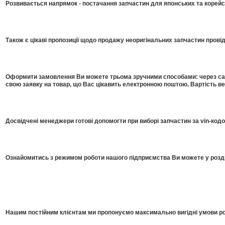
Розвивається напрямок - постачання запчастин для японських та корейсь
Також є цікаві пропозиції щодо продажу неоригінальних запчастин прові
Оформити замовлення Ви можете трьома зручними способами: через сайт
свою заявку на товар, що Вас цікавить електронною поштою. Вартість в
Досвідчені менеджери готові допомогти при виборі запчастин за vin-код
Ознайомитись з режимом роботи нашого підприємства Ви можете у розді
Нашим постійним клієнтам ми пропонуємо максимально вигідні умови роб