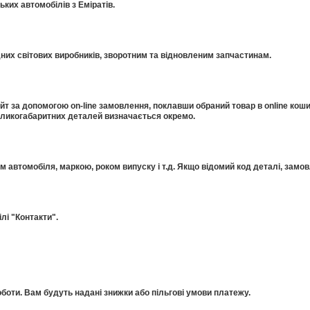
ких автомобілів з Еміратів.
дних світових виробників, зворотним та відновленим запчастинам.
 за допомогою on-line замовлення, поклавши обраний товар в online коши
еликогабаритних деталей визначається окремо.
ом автомобіля, маркою, роком випуску і т.д. Якщо відомий код деталі, за
лі "Контакти".
оти. Вам будуть надані знижки або пільгові умови платежу.