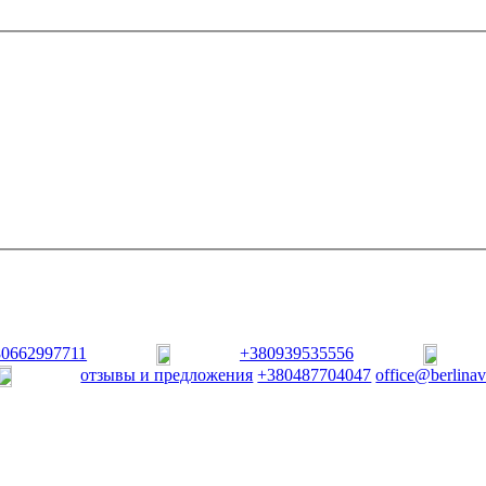
80662997711
+380939535556
отзывы и предложения
+380487704047
office@berlina