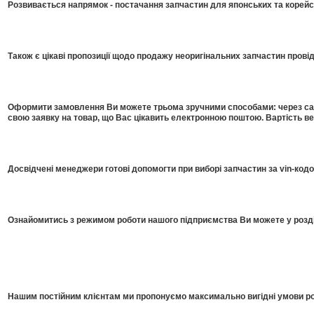
Розвивається напрямок - постачання запчастин для японських та корейсь
Також є цікаві пропозиції щодо продажу неоригінальних запчастин прові
Оформити замовлення Ви можете трьома зручними способами: через сайт
свою заявку на товар, що Вас цікавить електронною поштою. Вартість в
Досвідчені менеджери готові допомогти при виборі запчастин за vin-код
Ознайомитись з режимом роботи нашого підприємства Ви можете у розді
Нашим постійним клієнтам ми пропонуємо максимально вигідні умови роб