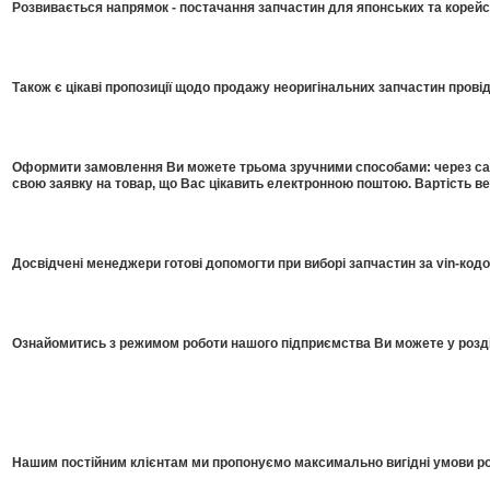
Розвивається напрямок - постачання запчастин для японських та корейсь
Також є цікаві пропозиції щодо продажу неоригінальних запчастин прові
Оформити замовлення Ви можете трьома зручними способами: через сайт
свою заявку на товар, що Вас цікавить електронною поштою. Вартість в
Досвідчені менеджери готові допомогти при виборі запчастин за vin-код
Ознайомитись з режимом роботи нашого підприємства Ви можете у розді
Нашим постійним клієнтам ми пропонуємо максимально вигідні умови роб