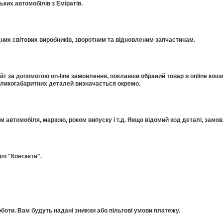
ких автомобілів з Еміратів.
дних світових виробників, зворотним та відновленим запчастинам.
 за допомогою on-line замовлення, поклавши обраний товар в online коши
еликогабаритних деталей визначається окремо.
ом автомобіля, маркою, роком випуску і т.д. Якщо відомий код деталі, за
лі "Контакти".
оти. Вам будуть надані знижки або пільгові умови платежу.