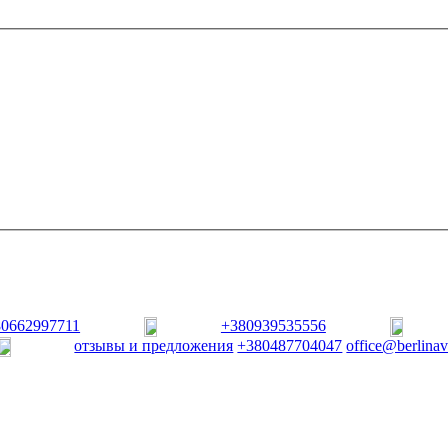
80662997711
+380939535556
отзывы и предложения
+380487704047
office@berlina