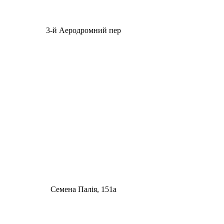
3-й Аеродромний пер
Семена Палія, 151а