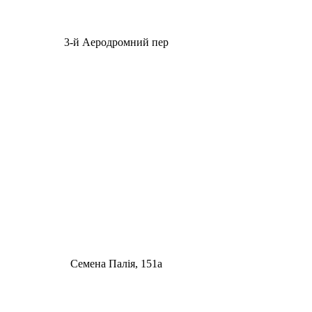
3-й Аеродромний пер
Семена Палія, 151а