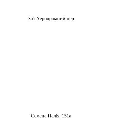
3-й Аеродромний пер
Семена Палія, 151а