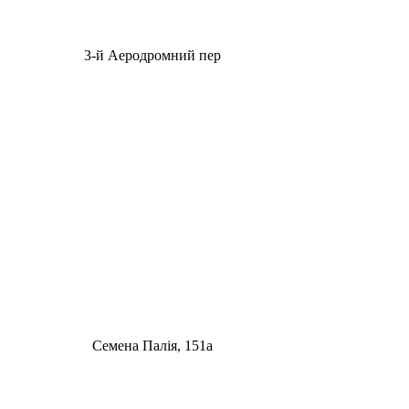
3-й Аеродромний пер
Семена Палія, 151а