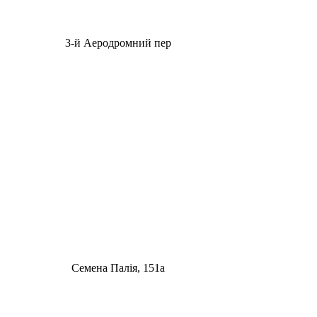
3-й Аеродромний пер
Семена Палія, 151а