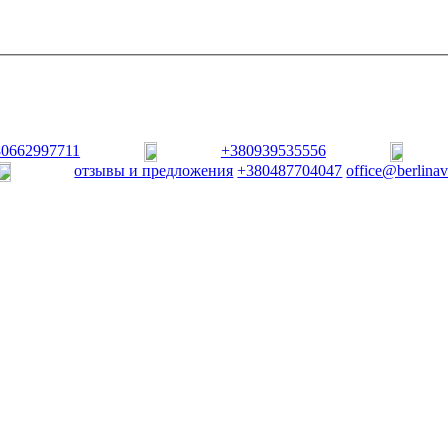
80662997711
+380939535556
отзывы и предложения
+380487704047
office@berlina