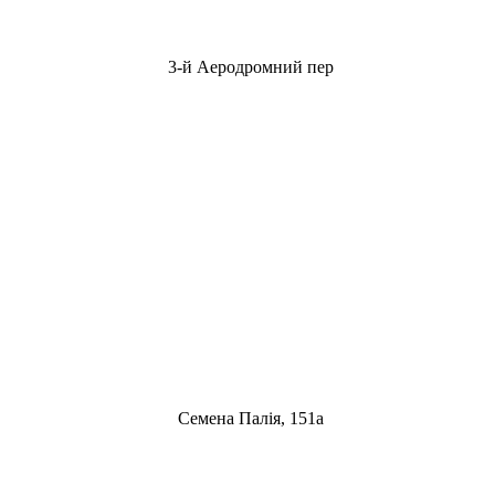
3-й Аеродромний пер
Семена Палія, 151а