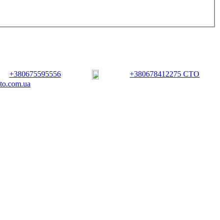
+380675595556
+380678412275 СТО
vto.com.ua