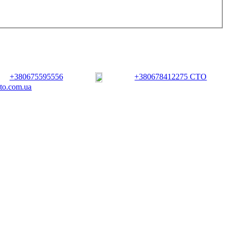
+380675595556
+380678412275 СТО
vto.com.ua