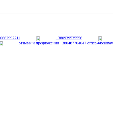
80662997711
+380939535556
отзывы и предложения
+380487704047
office@berlina