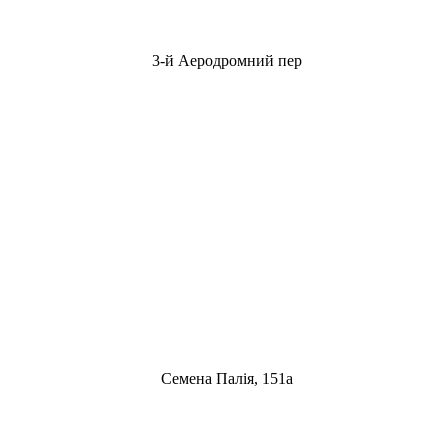
3-й Аеродромний пер
Семена Палія, 151а