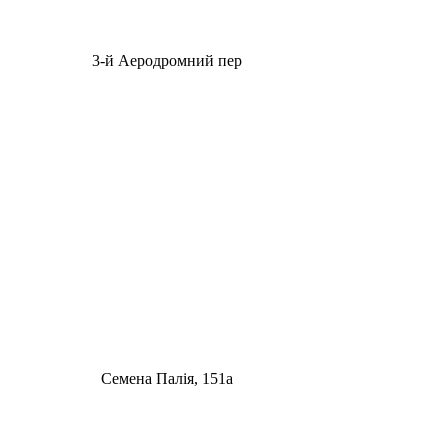
3-й Аеродромний пер
Семена Палія, 151а