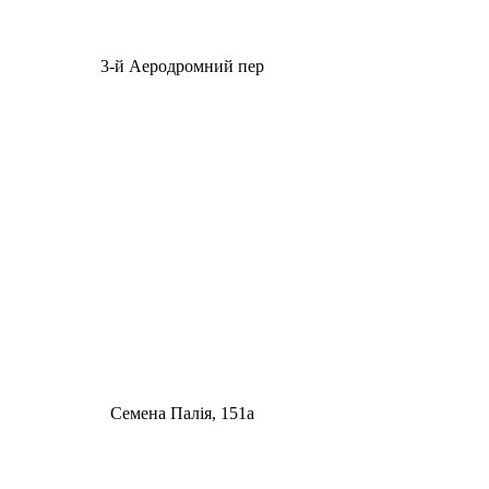
3-й Аеродромний пер
Семена Палія, 151а