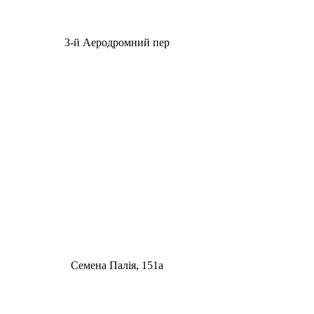
3-й Аеродромний пер
Семена Палія, 151а