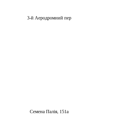
3-й Аеродромний пер
Семена Палія, 151а