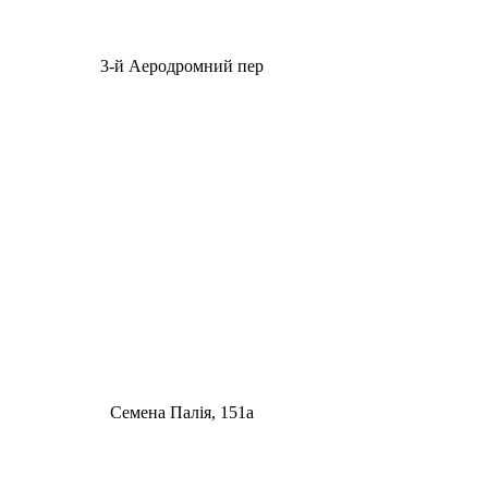
3-й Аеродромний пер
Семена Палія, 151а