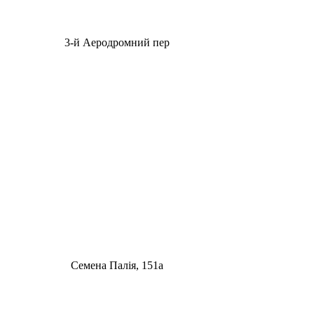
3-й Аеродромний пер
Семена Палія, 151а