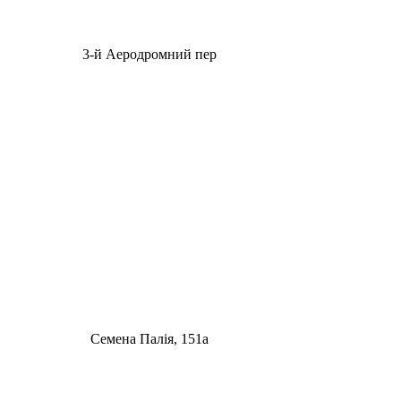
3-й Аеродромний пер
Семена Палія, 151а