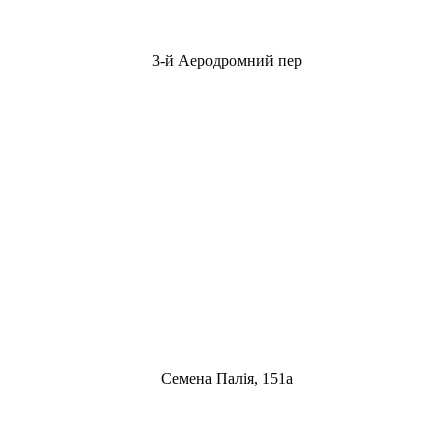
3-й Аеродромний пер
Семена Палія, 151а