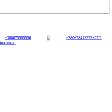
+380675595556
+380678412275 СТО
vto.com.ua