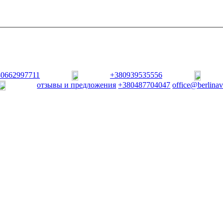
80662997711
+380939535556
отзывы и предложения
+380487704047
office@berlina