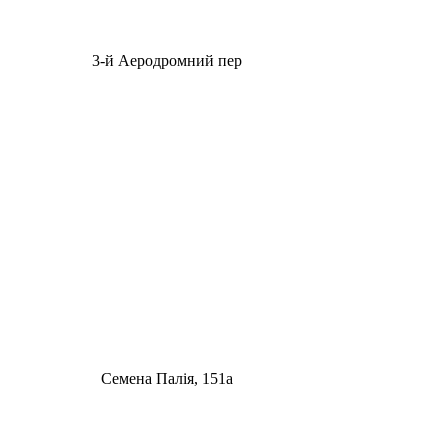
3-й Аеродромний пер
Семена Палія, 151а