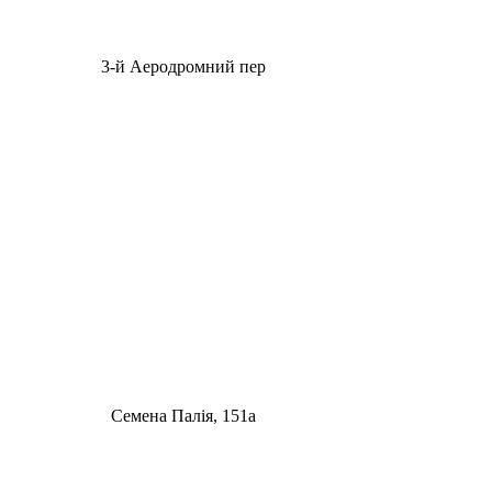
3-й Аеродромний пер
Семена Палія, 151а