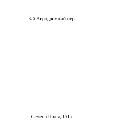
3-й Аеродромний пер
Семена Палія, 151а