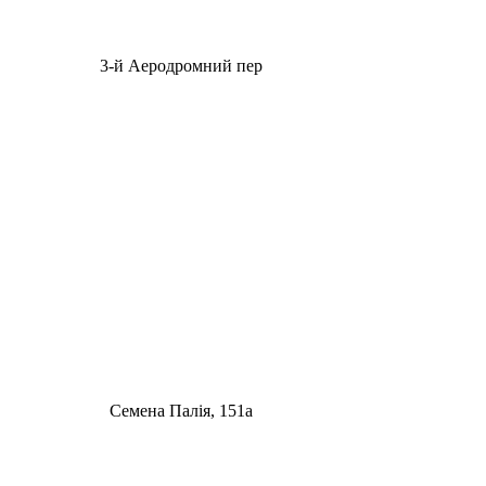
3-й Аеродромний пер
Семена Палія, 151а