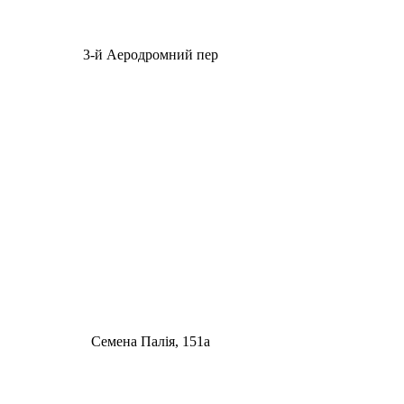
3-й Аеродромний пер
Семена Палія, 151а